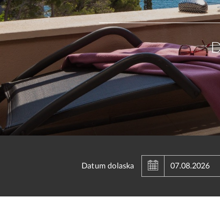
D
Au
Datum dolaska
Sun
Mon
Tue
26
27
28
2
3
4
9
10
11