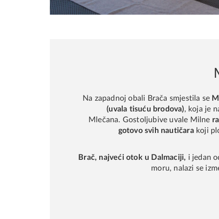
Na zapadnoj obali Brača smjestila se
Mi
(uvala tisuću brodova)
, koja je 
Mlečana. Gostoljubive uvale Milne
r
gotovo svih nautičara
koji p
Brač, najveći otok u Dalmaciji,
i jedan 
moru, nalazi se izm