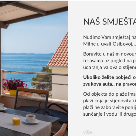
19
20
21
22
16
17
18
26
27
28
29
23
24
25
NAŠ SMJEŠT
2
3
4
5
30
31
1
Nudimo Vam smještaj na
Milne u uvali Osibovoj...
Clear
Close
Today
C
Boravite u našim novou
terasama uz pogled na p
udaranja valova o stijene
Ukoliko želite pobjeći 
zvukova auta.. na pravo
Od objekta do plaže ima 
plaži koja je stjenovita
plaži ne zaboravite poni
sunčanje i vodu ili drugo
više