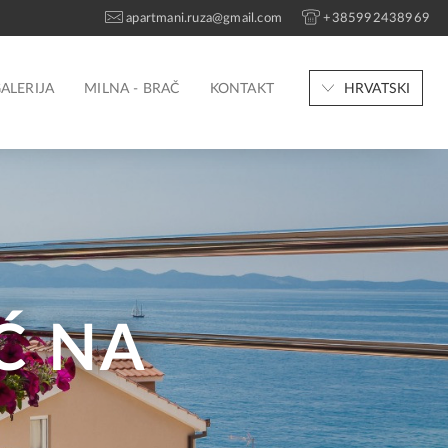
apartmani.ruza@gmail.com
+385992438969
ALERIJA
MILNA - BRAČ
KONTAKT
HRVATSKI
Ć NA