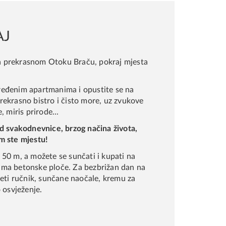
19
20
21
22
26
27
28
29
AJ
2
3
4
5
 prekrasnom Otoku Braču, pokraj mjesta
lear
Close
ređenim apartmanima i opustite se na
rekrasno bistro i čisto more, uz zvukove
, miris prirode...
od svakodnevnice, brzog načina života,
m ste mjestu!
50 m, a možete se sunčati i kupati na
 i ima betonske ploče. Za bezbrižan dan na
jeti ručnik, sunčane naočale, kremu za
 osvježenje.