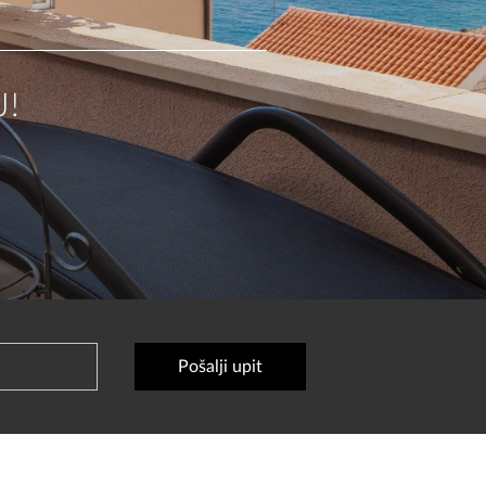
J!
t
2026
Pošalji upit
ed
Thu
Fri
Sat
29
30
31
1
5
6
7
8
12
13
14
15