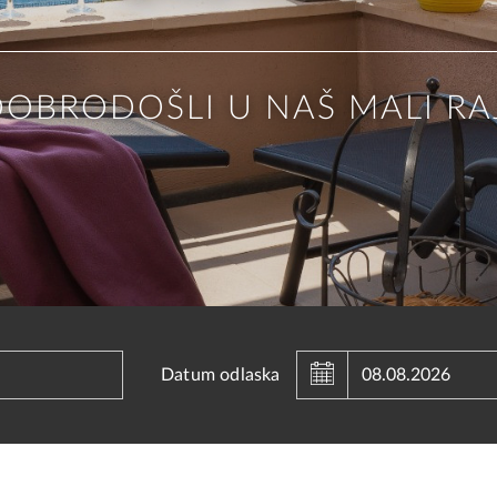
OBRODOŠLI U NAŠ MALI RA
gust
Augus
2026
Datum odlaska
Wed
Thu
Fri
Sat
Sun
Mon
Tue
W
29
30
31
1
26
27
28
5
6
7
8
2
3
4
12
13
14
15
9
10
11