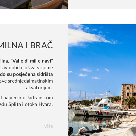
MILNA I BRAČ
lna, “Valle di mille navi”
naziv dobila još za vrijeme
ado su posjećena sidrišta
love srednjedalmatinskim
akvatorijem.
od najvećih u Jadranskom
eđu Splita i otoka Hvara.
više