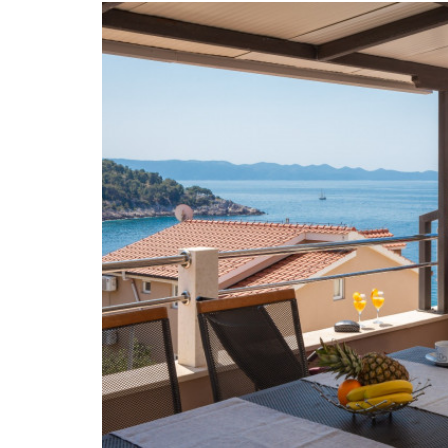
16
17
18
23
24
25
30
31
1
Today